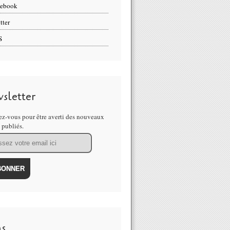
cebook
tter
S
sletter
z-vous pour être averti des nouveaux
s publiés.
ns