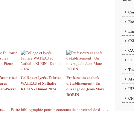
Con
Fac
Lin
CS
CA
Le
The
'autorité à
Collège et lycée. Fabrice
Professeurs et chefs
AF
sures
WATEAU et Nathalie
d'établissement - Un
ean-Pierre
KLEIN - Dunod 2024.
ouvrage de Jean-Marc
IH
ROBIN
CN
En attendant les oraux du concours de personnel de direction
Petite bibliographie pour le concours de personnel de direction (session 2021)