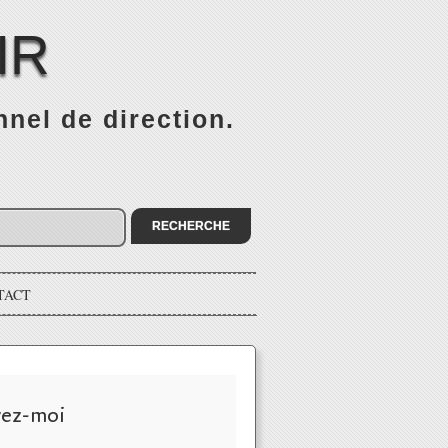
IR
nel de direction.
TACT
vez-moi