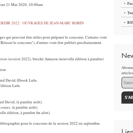
Fa
n sur 21 Mai 2020, 10:00am
Twi
RS
ges qui peuvent être utiles pour préparer le concours. Certains vont
: Réussir le concours"), d'autres vont être publiés prochainement.
New
tion (session 2022),
broché Amazon (nouvelle édition à paraître)
Abonne
azon
article
Email
ried David, Ebook Lulu.
Edition Lulu
ied David, (à paraître août).
s oraux
, (à paraître août).
elle édition, à paraître fin aôut).
bibliographie pour le concours de la session 2022 en septembre.
Lie