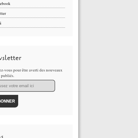
cebook
tter
S
sletter
z-vous pour être averti des nouveaux
s publiés.
ns