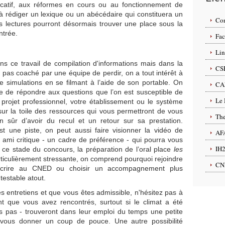
ucatif, aux réformes en cours ou au fonctionnement de
à rédiger un lexique ou un abécédaire qui constituera un
Con
os lectures pourront désormais trouver une place sous la
ntrée.
Fac
Lin
s ce travail de compilation d'informations mais dans la
CS
st pas coaché par une équipe de perdir, on a tout intérêt à
e simulations en se filmant à l’aide de son portable. On
CA
e de répondre aux questions que l’on est susceptible de
Le
 projet professionnel, votre établissement ou le système
sur la toile des ressources qui vous permettront de vous
The
ien sûr d’avoir du recul et un retour sur sa prestation.
st une piste, on peut aussi faire visionner la vidéo de
AF
 ami critique - un cadre de préférence - qui pourra vous
IH
 ce stade du concours, la préparation de l’oral place
les
ticulièrement stressante, on comprend pourquoi rejoindre
CN
nscrire au CNED ou choisir un accompagnement plus
testable atout.
es entretiens et que vous êtes admissible, n'hésitez pas à
nt que vous avez rencontrés, surtout si le climat a été
ns pas - trouveront dans leur emploi du temps une petite
 vous donner un coup de pouce. Une autre possibilité