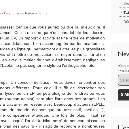
Fa
Twi
RS
ressasser tout ce que vous auriez pu dire ou mieux dire. Il
vancer. Celles et ceux qui n’ont pas débuté leur dossier
r un CV, un rapport d’activité et une lettre de motivation
les candidats sont bien accompagnés par les académies,
uides en ligne qui permettront d'éviter les plus grossières
New
vité et la lettre de motivation, se noyer dans la narration
lien avec le métier de chef d’établissement, négliger les
Abonne
cole, ne pas soigner le style ou l'orthographe, etc.
article
Email
temps. Un conseil de base : vous devez rencontrer des
ments différents. Pour cela, il suffit de décrocher son
 un lycée ou un LP un peu éloigné de l’endroit où vous
ment (ou son adjoint) sera plus libre dans ses propos. Les
 à travailler en réseau avec beaucoup d’acteurs (EPLE,
tants du monde économique ou associatif, médias,...),
une compétence attendue. Une fois de plus, il faut se
ravail jusqu'à l'oral. Un bilan serré de ses connaissances
Lie
 plan des savoirs - il s’agit de répondre à nombreuses