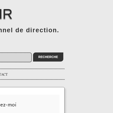
IR
nel de direction.
TACT
vez-moi