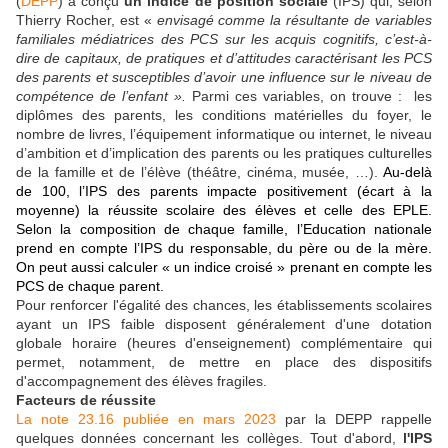
(
DEPP
) a conçu
un indice de position sociale
(IPS) qui, selon
Thierry Rocher, est «
envisagé comme la résultante de variables
familiales médiatrices des PCS sur les acquis cognitifs, c’est-à-
dire de capitaux, de pratiques et d’attitudes caractérisant les PCS
des parents et susceptibles d’avoir une influence sur le niveau de
compétence de l’enfant ».
Parmi ces variables, on trouve : les
diplômes des parents, les conditions matérielles du foyer, le
nombre de livres, l’équipement informatique ou internet, le niveau
d’ambition et d’implication des parents ou les pratiques culturelles
de la famille et de l’élève (théâtre, cinéma, musée, …).
Au-delà
de 100, l’IPS des parents impacte positivement (écart à la
moyenne) la réussite scolaire des élèves et celle des EPLE.
Selon la composition de chaque famille, l’Education nationale
prend en compte l’IPS du responsable, du père ou de la mère.
On peut aussi calculer « un indice croisé » prenant en compte les
PCS de chaque parent.
Pour renforcer l'égalité des chances, les établissements scolaires
ayant un IPS faible disposent généralement d'une dotation
globale horaire (heures d'enseignement) complémentaire qui
permet, notamment, de mettre en place des dispositifs
d'accompagnement des élèves fragiles.
Facteurs de réussite
La note 23.16 publiée en mars 2023
par la DEPP rappelle
quelques données concernant les collèges. Tout d'abord,
l'IPS