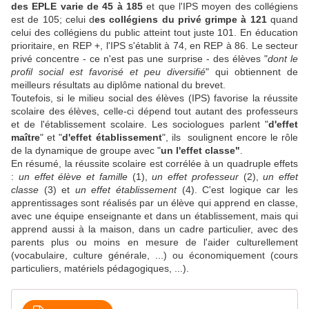
des EPLE varie de 45 à 185
et que l'IPS moyen des collégiens
est de 105; celui d
es collégiens du privé grimpe à 121
quand
celui des collégiens du public atteint tout juste 101. En éducation
prioritaire, en REP +, l'IPS s'établit à 74, en REP à 86. Le secteur
privé concentre - ce n'est pas une surprise - des élèves "
dont le
profil social est favorisé et peu diversifié
" qui obtiennent de
meilleurs résultats au diplôme national du brevet.
Toutefois, si le milieu social des élèves (IPS) favorise la réussite
scolaire des élèves, celle-ci dépend tout autant des professeurs
et de l'établissement scolaire. Les sociologues parlent "
d'effet
maître
" et "
d'effet établissement
", ils soulignent encore le rôle
de la dynamique de groupe avec "
un l'effet classe"
.
En résumé, la réussite scolaire est corrélée à un quadruple effets
:
un effet élève et famille
(1),
un effet professeur
(2),
un effet
classe
(3) et
un effet établissement
(4). C'est logique car les
apprentissages sont réalisés par un élève qui apprend en classe,
avec une équipe enseignante et dans un établissement, mais qui
apprend aussi à la maison, dans un cadre particulier, avec des
parents plus ou moins en mesure de l'aider culturellement
(vocabulaire, culture générale, ...) ou économiquement (cours
particuliers, matériels pédagogiques, ...).