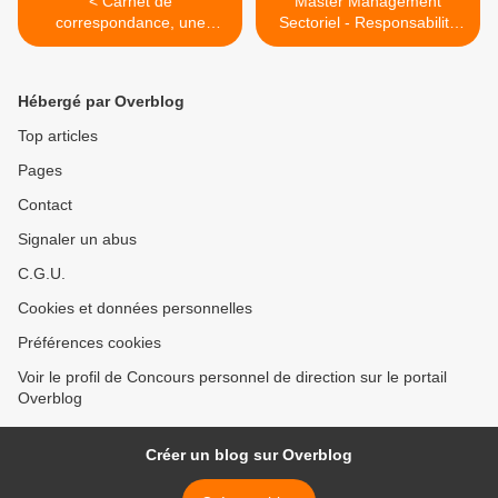
< Carnet de
Master Management
correspondance, une
Sectoriel - Responsabilité
émission de radio
des Etablissements
consacrée à l'Ecole
Educatifs - Université de
Bretagne Sud >
Hébergé par Overblog
Top articles
Pages
Contact
Signaler un abus
C.G.U.
Cookies et données personnelles
Préférences cookies
Voir le profil de Concours personnel de direction sur le portail
Overblog
Créer un blog sur Overblog