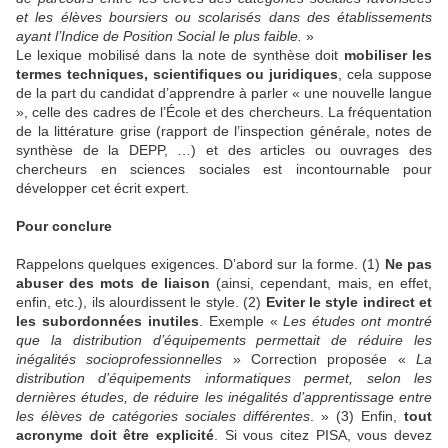
et les élèves boursiers ou scolarisés dans des établissements
ayant l’Indice de Position Social le plus faible.
»
Le lexique mobilisé dans la note de synthèse doit
mobiliser les
termes techniques, scientifiques ou juridiques
, cela suppose
de la part du candidat d’apprendre à parler « une nouvelle langue
», celle des cadres de l’École et des chercheurs. La fréquentation
de la littérature grise (rapport de l’inspection générale, notes de
synthèse de la DEPP, …) et des articles ou ouvrages des
chercheurs en sciences sociales est incontournable pour
développer cet écrit expert.
Pour conclure
Rappelons quelques exigences. D’abord sur la forme. (1)
Ne pas
abuser des mots de liaison
(ainsi, cependant, mais, en effet,
enfin, etc.), ils alourdissent le style. (2)
Eviter le style indirect et
les subordonnées inutiles
. Exemple «
Les études ont montré
que la distribution d’équipements permettait de réduire les
inégalités socioprofessionnelles
» Correction proposée «
La
distribution d’équipements informatiques permet, selon les
dernières études, de réduire les inégalités d’apprentissage entre
les élèves de catégories sociales différentes
. » (3) Enfin,
tout
acronyme doit être explicité
. Si vous citez PISA, vous devez