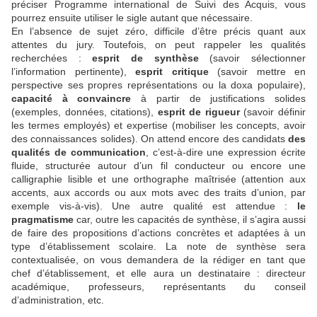
préciser Programme international de Suivi des Acquis, vous
pourrez ensuite utiliser le sigle autant que nécessaire.
En l’absence de sujet zéro, difficile d’être précis quant aux
attentes du jury. Toutefois, on peut rappeler les qualités
recherchées :
esprit de synthèse
(savoir sélectionner
l’information pertinente),
esprit critique
(savoir mettre en
perspective ses propres représentations ou la doxa populaire),
capacité à convaincre
à partir de justifications solides
(exemples, données, citations),
esprit de rigueur
(savoir définir
les termes employés) et expertise (mobiliser les concepts, avoir
des connaissances solides). On attend encore des candidats
des
qualités de communication
, c’est-à-dire une expression écrite
fluide, structurée autour d’un fil conducteur ou encore une
calligraphie lisible et une orthographe maîtrisée (attention aux
accents, aux accords ou aux mots avec des traits d’union, par
exemple vis-à-vis). Une autre qualité est attendue :
le
pragmatisme
car, outre les capacités de synthèse, il s’agira aussi
de faire des propositions d’actions concrètes et adaptées à un
type d’établissement scolaire. La note de synthèse sera
contextualisée, on vous demandera de la rédiger en tant que
chef d’établissement, et elle aura un destinataire : directeur
académique, professeurs, représentants du conseil
d’administration, etc.