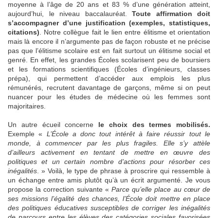
moyenne à l’âge de 20 ans et 83 % d’une génération atteint,
aujourd’hui, le niveau baccalauréat.
Toute affirmation doit
s’accompagner d’une justification (exemples, statistiques,
citations)
. Notre collègue fait le lien entre élitisme et orientation
mais là encore il n’argumente pas de façon robuste et ne précise
pas que l’élitisme scolaire est en fait surtout un élitisme social et
genré. En effet, les grandes Écoles scolarisent peu de boursiers
et les formations scientifiques (Écoles d’ingénieurs, classes
prépa), qui permettent d’accéder aux emplois les plus
rémunérés, recrutent davantage de garçons, même si on peut
nuancer pour les études de médecine où les femmes sont
majoritaires.
Un autre écueil concerne
le choix des termes mobilisés.
Exemple «
L’École a donc tout intérêt à faire réussir tout le
monde, à commencer par les plus fragiles. Elle s’y attèle
d’ailleurs activement en tentant de mettre en œuvre des
politiques et un certain nombre d’actions pour résorber ces
inégalités
. » Voilà, le type de phrase à proscrire qui ressemble à
un échange entre amis plutôt qu’à un écrit argumenté. Je vous
propose la correction suivante «
Parce qu’elle place au cœur de
ses missions l’égalité des chances, l’École doit mettre en place
des politiques éducatives susceptibles de corriger les inégalités
de parcours entre les élèves des catégories sociales favorisées